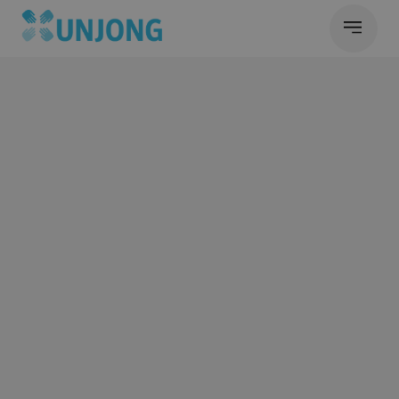
e
i
n
e
s
i
c
h
e
r
e
Z
u
k
u
n
f
t