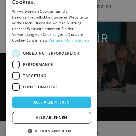
Cookies.
Bleib immer auf dem
Kolleg:innen davon oder nimm an unseren
SLOVAK
Wir verwenden Cookies, um die
Aktionen teil.
Laufenden
Benutzerfreundlichkeit unserer Website zu
verbessern. Durch die weitere Nutzung
Zeit für Veränderung
unserer Webseite stimmen Sie der
Wir schicken dir einmal pro Monat einen Newsletter.
GEMEINSAM FÜR
Verwendung von Cookies gemäß unserer
Kein Spam.
Cookie-Richtlinie zu.
Weitere Informationen
EINE BESSERE
UNBEDINGT ERFORDERLICH
ZUKUNFT!
PERFORMANCE
Wir achten auf deine Daten in unserer
Datenschutzpolitik
.
TARGETING
Jetzt Mitglied werden
FUNKTIONALITÄT
ALLE AKZEPTIEREN
ALLE ABLEHNEN
Über den Verein
DETAILS ANZEIGEN
Verein zur Gewährleistung der Interessen der